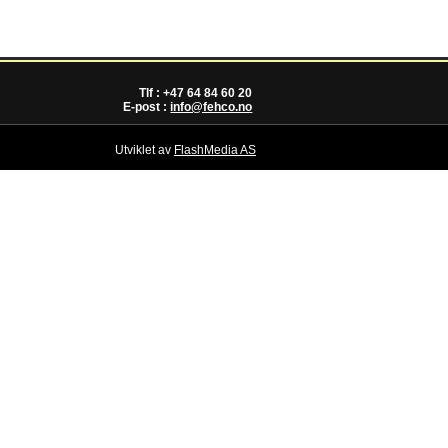
Tlf : +47 64 84 60 20
E-post :
info@fehco.no
Utviklet av
FlashMedia AS