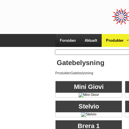
Forsiden
Aktuelt
Produkter
Gatebelysning
Produkter
Gatebelysning
Mini Giovi
Stelvio
Brera 1